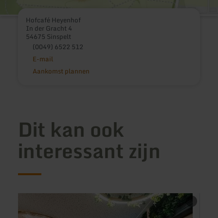
Hofcafé Heyenhof
In der Gracht 4
54675 Sinspelt
(0049) 6522 512
E-mail
Aankomst plannen
Dit kan ook
interessant zijn
meer
meer
informatie
inform
over:
over: