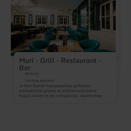
Muri
Bistro
-
Neue
Grill
Mitte
-
Restaurant
-
Bar
Muri - Grill - Restaurant -
Bar
Wittlich
Vandaag geopend
In Muri komen hoogwaardige grillvlees,
aromatische spiesen en mediterrane kleine
hapjes samen in een ontspannen, warme sfeer.
B
g
l