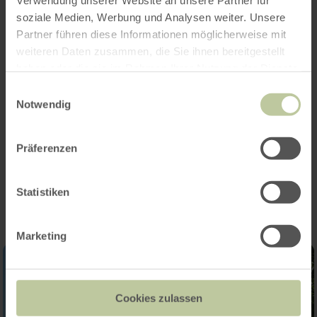
Openingstijden
Verwendung unserer Website an unsere Partner für
soziale Medien, Werbung und Analysen weiter. Unsere
Partner führen diese Informationen möglicherweise mit
Kenmerken / bijzonderheden
weiteren Daten zusammen, die Sie ihnen bereitgestellt
haben oder die sie im Rahmen Ihrer Nutzung der Dienste
Categorieën
gesammelt haben.
Einwilligungsauswahl
Notwendig
Aantal zitplaatsen
Präferenzen
Impressies
Statistiken
Marketing
Cookies zulassen