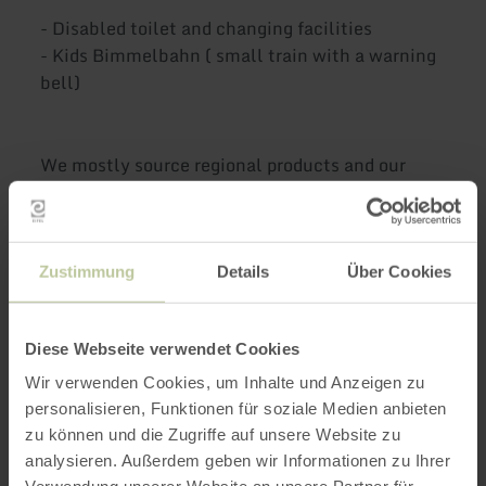
- Disabled toilet and changing facilities
- Kids Bimmelbahn ( small train with a warning
bell)
We mostly source regional products and our
dishes are often seasonal too.
We also offer home-baked pies and cakes, which
we make ourselves.
Zustimmung
Details
Über Cookies
Meer informatie
Diese Webseite verwendet Cookies
Wir verwenden Cookies, um Inhalte und Anzeigen zu
personalisieren, Funktionen für soziale Medien anbieten
zu können und die Zugriffe auf unsere Website zu
analysieren. Außerdem geben wir Informationen zu Ihrer