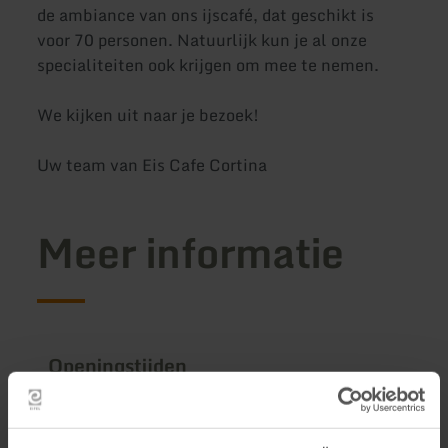
de ambiance van ons ijscafé, dat geschikt is
voor 70 personen. Natuurlijk kun je al onze
specialiteiten ook krijgen om mee te nemen.
We kijken uit naar je bezoek!
Uw team van Eis Cafe Cortina
Meer informatie
Openingstijden
Kenmerken / bijzonderheden