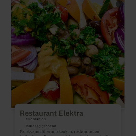
meer
meer
informatie
inform
over:
over:
Restaurant
Gerol
Elektra
-
Tino's
Grill
&amp
Burge
Restaurant Elektra
Mechernich
Vandaag geopend
Griekse mediterrane keuken, restaurant en