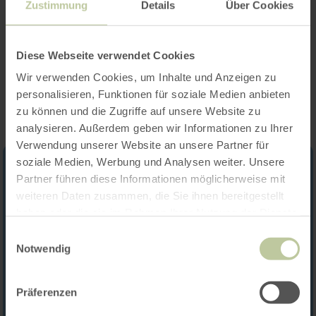
Zustimmung
Details
Über Cookies
Categorieën
Diese Webseite verwendet Cookies
Impressies
Wir verwenden Cookies, um Inhalte und Anzeigen zu
personalisieren, Funktionen für soziale Medien anbieten
zu können und die Zugriffe auf unsere Website zu
analysieren. Außerdem geben wir Informationen zu Ihrer
Verwendung unserer Website an unsere Partner für
soziale Medien, Werbung und Analysen weiter. Unsere
Partner führen diese Informationen möglicherweise mit
weiteren Daten zusammen, die Sie ihnen bereitgestellt
haben oder die sie im Rahmen Ihrer Nutzung der Dienste
gesammelt haben.
Einwilligungsauswahl
Notwendig
Präferenzen