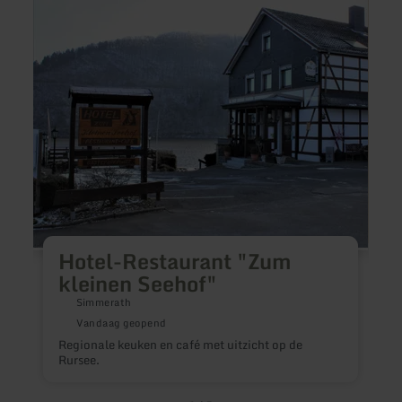
Hotel-
Kaffe
Restaurant
Krone
"Zum
kleinen
Seehof"
Hotel-Restaurant "Zum
kleinen Seehof"
Simmerath
J
Vandaag geopend
o
Regionale keuken en café met uitzicht op de
Rursee.