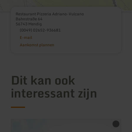
Restaurant Pizzeria Adriano-Vulcano
Bahnstraße 64
56743 Mendig
(0049) 02652-936681
E-mail
Aankomst plannen
Dit kan ook
interessant zijn
meer
meer
informatie
inform
over:
over: