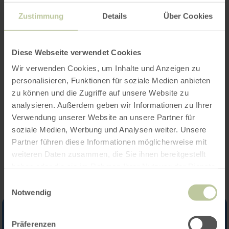
Zustimmung
Details
Über Cookies
Openingstijden
Kenmerken / bijzonderheden
Diese Webseite verwendet Cookies
Wir verwenden Cookies, um Inhalte und Anzeigen zu
Categorieën
personalisieren, Funktionen für soziale Medien anbieten
zu können und die Zugriffe auf unsere Website zu
Aantal zitplaatsen
analysieren. Außerdem geben wir Informationen zu Ihrer
Verwendung unserer Website an unsere Partner für
soziale Medien, Werbung und Analysen weiter. Unsere
Impressies
Partner führen diese Informationen möglicherweise mit
weiteren Daten zusammen, die Sie ihnen bereitgestellt
haben oder die sie im Rahmen Ihrer Nutzung der Dienste
gesammelt haben.
Einwilligungsauswahl
Notwendig
Präferenzen