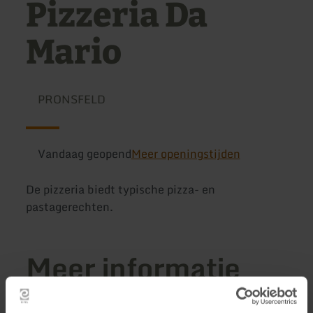
Pizzeria Da
Mario
PRONSFELD
Vandaag geopend
Meer openingstijden
De pizzeria biedt typische pizza- en
pastagerechten.
Meer informatie