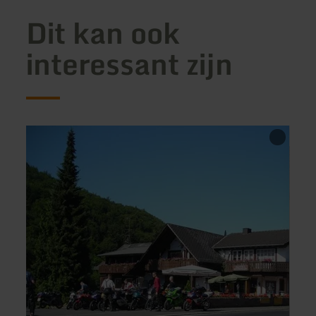
Dit kan ook
interessant zijn
meer
meer
informatie
inform
over:
over:
Hotel
Resta
Restaurant
Donau
Forsthaus