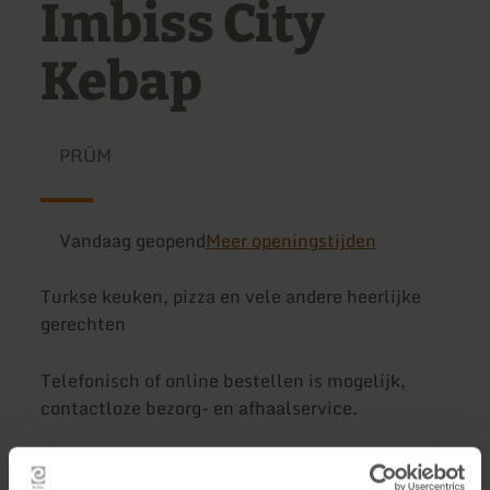
Imbiss City
Kebap
PRÜM
Vandaag geopend
Meer openingstijden
Turkse keuken, pizza en vele andere heerlijke
gerechten
Telefonisch of online bestellen is mogelijk,
contactloze bezorg- en afhaalservice.