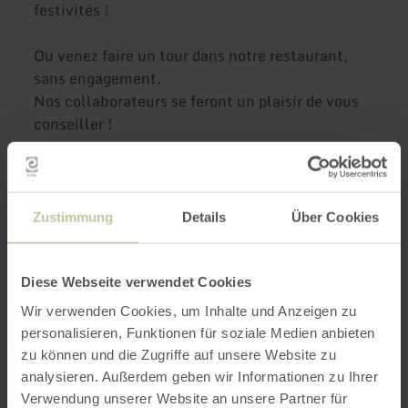
festivités !
Ou venez faire un tour dans notre restaurant,
sans engagement.
Nos collaborateurs se feront un plaisir de vous
conseiller !
Plus
Zustimmung
Details
Über Cookies
d'informations
Diese Webseite verwendet Cookies
Wir verwenden Cookies, um Inhalte und Anzeigen zu
personalisieren, Funktionen für soziale Medien anbieten
Heures d'ouverture
zu können und die Zugriffe auf unsere Website zu
analysieren. Außerdem geben wir Informationen zu Ihrer
Caractéristiques / Particularités
Verwendung unserer Website an unsere Partner für