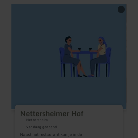
meer
meer
informatie
inform
over:
over:
Nettersheimer
Gour
Hof
Resta
im
Kuche
Genus
&amp
Busin
Nettersheimer Hof
Nettersheim
Vandaag geopend
Naast het restaurant kun je in de