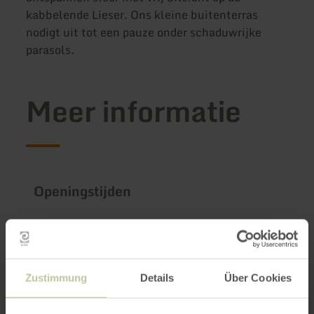
kabbelende Lieser. Ons kleine buitenterras
nodigt uit tot een pauze onder schaduwrijke
parasols.
Meer informatie
Openingstijden
Kenmerken / bijzonderheden
Categorieën
Zustimmung
Details
Über Cookies