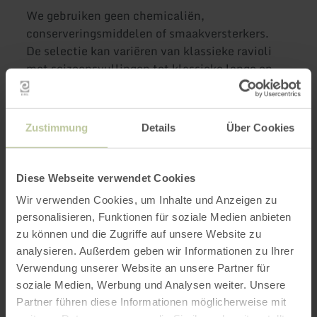
We gebruiken geen chemicaliën,
conserveringsmiddelen of smaakversterkers.
De selectie kan variëren van klassieke ravioli
met seizoensvullingen tot klassieke lange en
korte vormen: Tagliatelle, spaghetti, rigatoni,
paccheri...
Zustimmung
Details
Über Cookies
Meer informatie
Diese Webseite verwendet Cookies
Wir verwenden Cookies, um Inhalte und Anzeigen zu
personalisieren, Funktionen für soziale Medien anbieten
zu können und die Zugriffe auf unsere Website zu
Openingstijden
analysieren. Außerdem geben wir Informationen zu Ihrer
Verwendung unserer Website an unsere Partner für
Kenmerken / bijzonderheden
soziale Medien, Werbung und Analysen weiter. Unsere
Partner führen diese Informationen möglicherweise mit
Categorieën