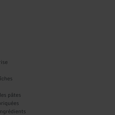
rise
aîches
des pâtes
abriquées
ingrédients