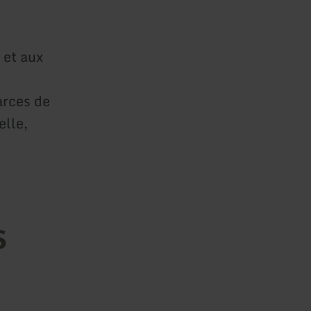
 et aux
arces de
elle,
s