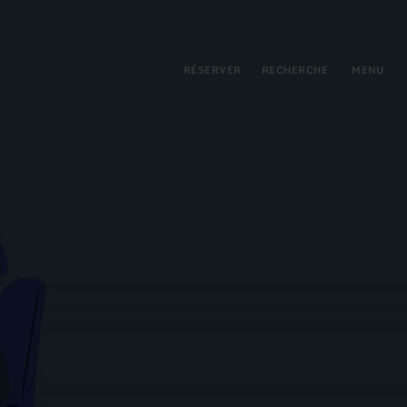
pal
incipale
RÉSERVER
RECHERCHE
MENU