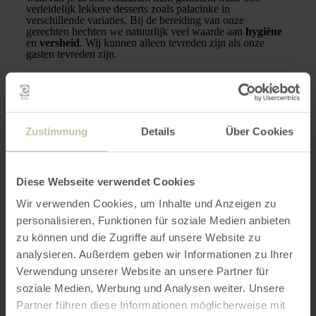
verleidelijk lekkere desserts zoals palacinke in
verschillende variaties. Bij de bereiding van onze
gerechten hechten we natuurlijk veel waarde aan
hygiëne
en
versheid
. Wij kunnen alleen tevreden zijn als onze
gasten tevreden zijn.
Meer informatie
Zustimmung
Details
Über Cookies
Diese Webseite verwendet Cookies
Openingstijden
Wir verwenden Cookies, um Inhalte und Anzeigen zu
personalisieren, Funktionen für soziale Medien anbieten
Kenmerken / bijzonderheden
zu können und die Zugriffe auf unsere Website zu
analysieren. Außerdem geben wir Informationen zu Ihrer
Categorieën
Verwendung unserer Website an unsere Partner für
soziale Medien, Werbung und Analysen weiter. Unsere
Partner führen diese Informationen möglicherweise mit