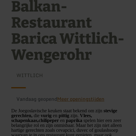
Balkan-
Restaurant
Barica Wittlich-
Wengerohr
WITTLICH
Vandaag geopend
Meer openingstijden
De Joegoslavische keuken staat bekend om zijn
stevige
gerechten,
die
vurig
en
pittig
zijn.
Vlees,
schapenkaas,
chilipeper
en
paprika
spelen hier een zeer
belangrijke rol en zijn onmisbaar. Maar het zijn niet alleen
hartige gerechten zoals cevapcici, duvec of goulashsoep
waarvan je in ons restaurant kunt genieten, maar ook