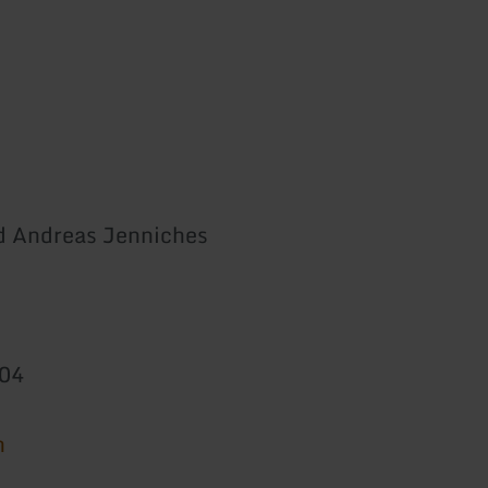
d Andreas Jenniches
204
n