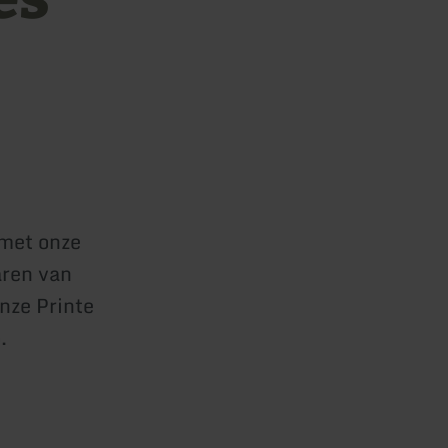
 met onze
aren van
onze Printe
.