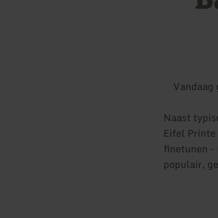
Vandaag 
Naast typis
Eifel Print
finetunen -
populair, g