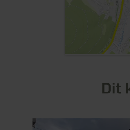
Dit 
meer
informatie
over: