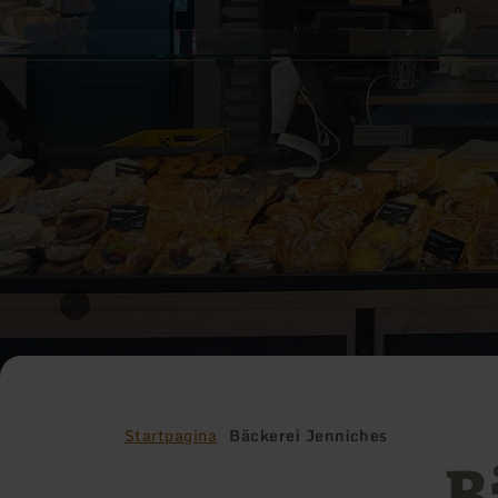
Startpagina
Bäckerei Jenniches
B