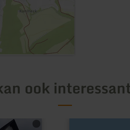
kan ook interessant
meer
informatie
over: