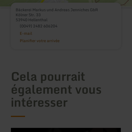
Bäckerei Markus und Andreas Jenniches GbR
Kölner Str. 33
53940 Hellenthal
(0049) 2482 606204
E-mail
Planifier votre arrivée
Cela pourrait
également vous
intéresser
en
en