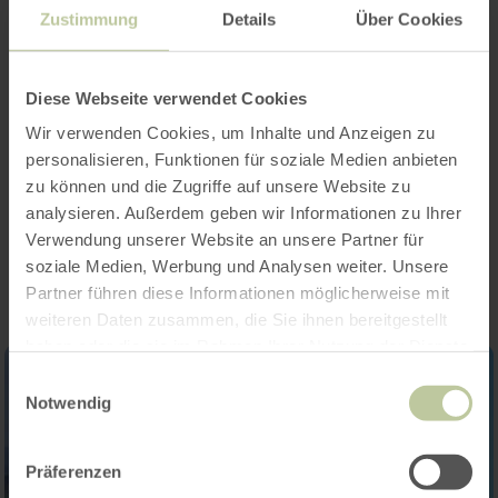
Kenmerken / bijzonderheden
Zustimmung
Details
Über Cookies
Categorieën
Diese Webseite verwendet Cookies
Aantal zitplaatsen
Wir verwenden Cookies, um Inhalte und Anzeigen zu
personalisieren, Funktionen für soziale Medien anbieten
zu können und die Zugriffe auf unsere Website zu
analysieren. Außerdem geben wir Informationen zu Ihrer
Impressies
Verwendung unserer Website an unsere Partner für
soziale Medien, Werbung und Analysen weiter. Unsere
Partner führen diese Informationen möglicherweise mit
weiteren Daten zusammen, die Sie ihnen bereitgestellt
haben oder die sie im Rahmen Ihrer Nutzung der Dienste
gesammelt haben.
Einwilligungsauswahl
Notwendig
Präferenzen