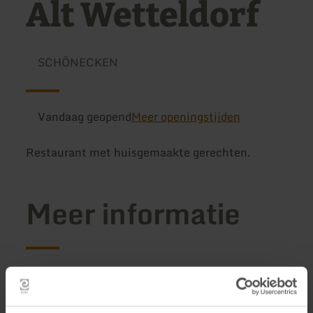
Alt Wetteldorf
SCHÖNECKEN
Vandaag geopend
Meer openingstijden
Restaurant met huisgemaakte gerechten.
Meer informatie
Openingstijden