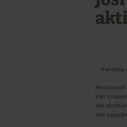
akt
Vandaag 
Restaurant 
Van knapperi
ook alcohol
van sappige