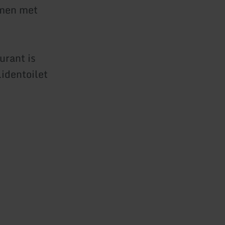
samen met
urant is
lidentoilet