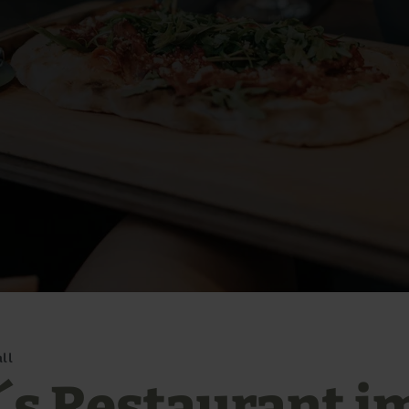
ll
i´s Restaurant i