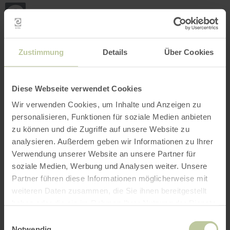
Terug
Ga naar de hoofdinhoud
Ga naar de zoekfunctie
Ga naar de hoofdnavigatie
Ga naar de voettekst
naar
de
startpagina
BOEKEN
ZOEKEN
MENU
Het onderstaande vrijetijdsaanbod is door de
Zustimmung
Details
Über Cookies
aanbieder EIFELADVENTURES op het
boekingsplatform Regiondo geplaatst. De
aanbieder EIFELADVENTURES is als enige
Diese Webseite verwendet Cookies
verantwoordelijk voor de inhoud.
Wir verwenden Cookies, um Inhalte und Anzeigen zu
personalisieren, Funktionen für soziale Medien anbieten
zu können und die Zugriffe auf unsere Website zu
analysieren. Außerdem geben wir Informationen zu Ihrer
Verwendung unserer Website an unsere Partner für
soziale Medien, Werbung und Analysen weiter. Unsere
Partner führen diese Informationen möglicherweise mit
weiteren Daten zusammen, die Sie ihnen bereitgestellt
haben oder die sie im Rahmen Ihrer Nutzung der Dienste
gesammelt haben.
Einwilligungsauswahl
Notwendig