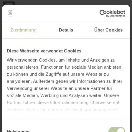
Retour
Aller au contenu principal
Aller à la recherche
Aller à la navigation principa
Aller au pied de page
à
la
page
RÉSERVER
RECHERCHE
MENU
d'accueil
L'offre de loisirs listée ci-dessous a été publiée
Zustimmung
Details
Über Cookies
par le prestataire EIFELADVENTURES sur la
plateforme de réservation Regiondo. Le
prestataire EIFELADVENTURES est seul
Diese Webseite verwendet Cookies
responsable du contenu.
Wir verwenden Cookies, um Inhalte und Anzeigen zu
personalisieren, Funktionen für soziale Medien anbieten
zu können und die Zugriffe auf unsere Website zu
analysieren. Außerdem geben wir Informationen zu Ihrer
Verwendung unserer Website an unsere Partner für
soziale Medien, Werbung und Analysen weiter. Unsere
Partner führen diese Informationen möglicherweise mit
weiteren Daten zusammen, die Sie ihnen bereitgestellt
haben oder die sie im Rahmen Ihrer Nutzung der Dienste
gesammelt haben.
Einwilligungsauswahl
Notwendig