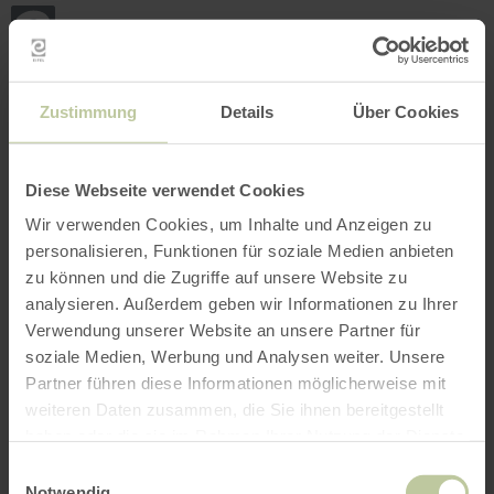
Terug
Ga naar de hoofdinhoud
Ga naar de zoekfunctie
Ga naar de hoofdnavigatie
Ga naar de voettekst
naar
de
startpagina
BOEKEN
ZOEKEN
MENU
Het onderstaande vrijetijdsaanbod is door de
Zustimmung
Details
Über Cookies
aanbieder Vulkanhof - Ziegenkäserei Tourismus
& Dienstleistungen op het boekingsplatform
Regiondo geplaatst. De aanbieder Vulkanhof -
Diese Webseite verwendet Cookies
Ziegenkäserei Tourismus & Dienstleistungen is
Wir verwenden Cookies, um Inhalte und Anzeigen zu
als enige verantwoordelijk voor de inhoud.
personalisieren, Funktionen für soziale Medien anbieten
zu können und die Zugriffe auf unsere Website zu
analysieren. Außerdem geben wir Informationen zu Ihrer
Verwendung unserer Website an unsere Partner für
soziale Medien, Werbung und Analysen weiter. Unsere
Partner führen diese Informationen möglicherweise mit
weiteren Daten zusammen, die Sie ihnen bereitgestellt
haben oder die sie im Rahmen Ihrer Nutzung der Dienste
gesammelt haben.
Einwilligungsauswahl
Notwendig