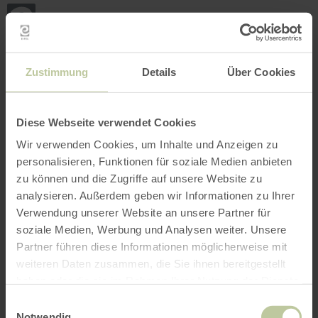
Retour
Aller au contenu principal
Aller à la recherche
Aller à la navigation principa
Aller au pied de page
à
la
page
RÉSERVER
RECHERCHE
MENU
d'accueil
L'offre de loisirs listée ci-dessous a été publiée
Zustimmung
Details
Über Cookies
par le prestataire Vulkanhof - Ziegenkäserei
Tourismus & Dienstleistungen sur la plateforme
de réservation Regiondo. Le prestataire
Diese Webseite verwendet Cookies
Vulkanhof - Ziegenkäserei Tourismus &
Wir verwenden Cookies, um Inhalte und Anzeigen zu
Dienstleistungen est seul responsable du
personalisieren, Funktionen für soziale Medien anbieten
contenu.
zu können und die Zugriffe auf unsere Website zu
analysieren. Außerdem geben wir Informationen zu Ihrer
Verwendung unserer Website an unsere Partner für
soziale Medien, Werbung und Analysen weiter. Unsere
Partner führen diese Informationen möglicherweise mit
weiteren Daten zusammen, die Sie ihnen bereitgestellt
haben oder die sie im Rahmen Ihrer Nutzung der Dienste
gesammelt haben.
Einwilligungsauswahl
Notwendig