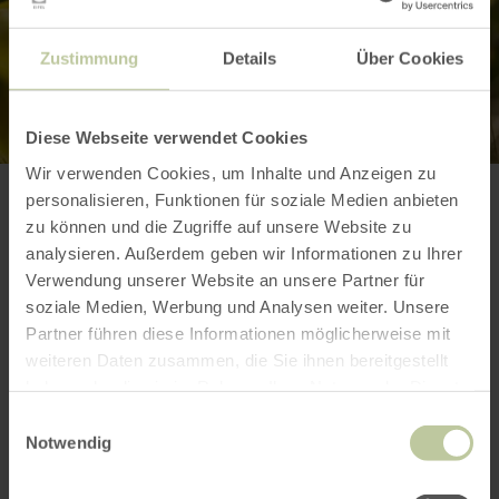
Zustimmung
Details
Über Cookies
Diese Webseite verwendet Cookies
Wir verwenden Cookies, um Inhalte und Anzeigen zu
personalisieren, Funktionen für soziale Medien anbieten
Meer informatie
zu können und die Zugriffe auf unsere Website zu
analysieren. Außerdem geben wir Informationen zu Ihrer
Verwendung unserer Website an unsere Partner für
soziale Medien, Werbung und Analysen weiter. Unsere
Partner führen diese Informationen möglicherweise mit
weiteren Daten zusammen, die Sie ihnen bereitgestellt
Prijzen
haben oder die sie im Rahmen Ihrer Nutzung der Dienste
gesammelt haben.
Einwilligungsauswahl
Contactgegevens van de aanbieder
Notwendig