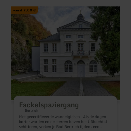
meer
meer
vanaf 7,00 €
vana
informatie
inform
over:
over:
Fackelspaziergang
E-
Boot
Joy-
Boat
Fackelspaziergang
Bertrich
Met gecertificeerde wandelgidsen – Als de dagen
G
korter worden en de sterren boven het Üßbachtal
m
schitteren, verken je Bad Bertrich tijdens een