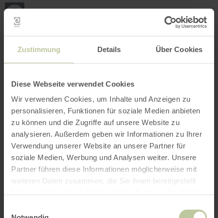
Loca
ma
posi
Rechercher un lieu
Ouvrir le filtre
CARTE INTERACTIVE
Zustimmung
Details
Über Cookies
Diese Webseite verwendet Cookies
Wir verwenden Cookies, um Inhalte und Anzeigen zu
personalisieren, Funktionen für soziale Medien anbieten
zu können und die Zugriffe auf unsere Website zu
analysieren. Außerdem geben wir Informationen zu Ihrer
Verwendung unserer Website an unsere Partner für
soziale Medien, Werbung und Analysen weiter. Unsere
Partner führen diese Informationen möglicherweise mit
weiteren Daten zusammen, die Sie ihnen bereitgestellt
haben oder die sie im Rahmen Ihrer Nutzung der Dienste
gesammelt haben.
Einwilligungsauswahl
Notwendig