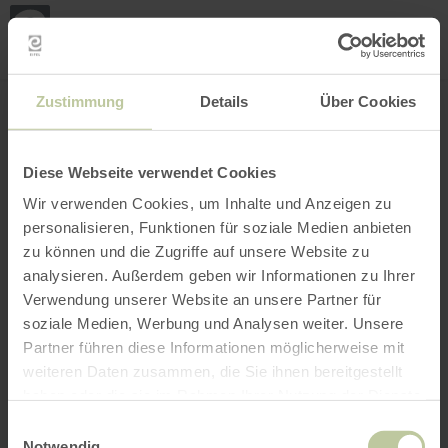
Loca
ma
posi
Rechercher un lieu
Ouvrir le filtre
CARTE INTERACTIVE
Zustimmung
Details
Über Cookies
Diese Webseite verwendet Cookies
Wir verwenden Cookies, um Inhalte und Anzeigen zu
personalisieren, Funktionen für soziale Medien anbieten
zu können und die Zugriffe auf unsere Website zu
analysieren. Außerdem geben wir Informationen zu Ihrer
Verwendung unserer Website an unsere Partner für
soziale Medien, Werbung und Analysen weiter. Unsere
Partner führen diese Informationen möglicherweise mit
weiteren Daten zusammen, die Sie ihnen bereitgestellt
haben oder die sie im Rahmen Ihrer Nutzung der Dienste
gesammelt haben.
Einwilligungsauswahl
Notwendig