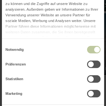
zu können und die Zugriffe auf unsere Website zu
Printemps
analysieren. Außerdem geben wir Informationen zu Ihrer
en
en
Verwendung unserer Website an unsere Partner für
savoir
sav
soziale Medien, Werbung und Analysen weiter. Unsere
plus
plu
sur
sur
Partner führen diese Informationen möglicherweise mit
:
:
weiteren Daten zusammen, die Sie ihnen bereitgestellt
Automne
Hiv
haben oder die sie im Rahmen Ihrer Nutzung der Dienste
gesammelt haben.
Einwilligungsauswahl
Notwendig
Automne
Präferenzen
Statistiken
Mais quelle que
Marketing
soit la date de