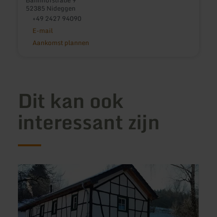
52385 Nideggen
+49 2427 94090
E-mail
Aankomst plannen
Dit kan ook
interessant zijn
meer
meer
informatie
inform
over:
over:
Ferienhaus
Landg
Wildenburgblick
Pfahl