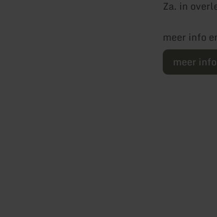
Za. in overl
meer info e
meer inf