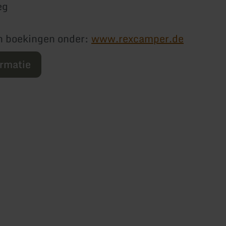
eg
n boekingen onder:
www.rexcamper.de
ormatie