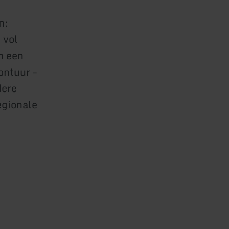
en:
 vol
m een
ontuur –
dere
egionale