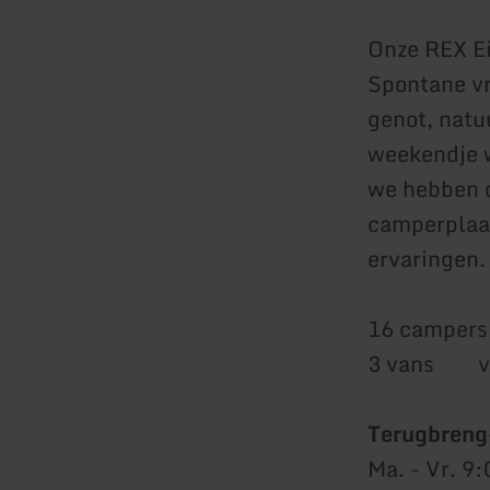
Onze REX Ei
Spontane vr
genot, natu
weekendje w
we hebben d
camperplaat
ervaringen.
16 campers 
3 vans voor
Terugbreng
Ma. - Vr. 9