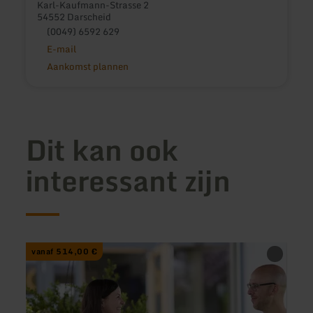
Karl-Kaufmann-Strasse 2
54552 Darscheid
(0049) 6592 629
E-mail
Aankomst plannen
Dit kan ook
interessant zijn
meer
vanaf 514,00 €
informatie
over:
Sommer.Special