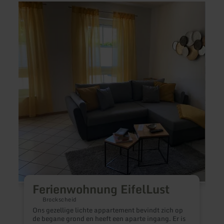
meer
meer
informatie
inform
over:
over:
Ferienwohnung
Ferie
EifelLust
Meerf
Ferienwohnung EifelLust
Brockscheid
Ons gezellige lichte appartement bevindt zich op
de begane grond en heeft een aparte ingang. Er is
F