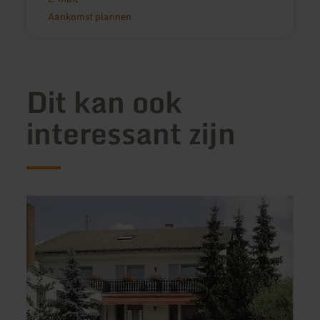
Aankomst plannen
Dit kan ook
interessant zijn
meer
meer
informatie
inform
over:
over:
Haus
Bouti
Marlene
Hotel
LAN