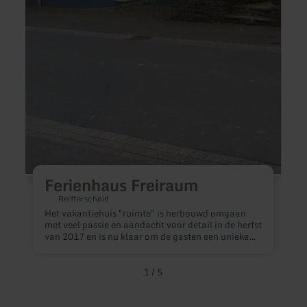
k
d
o
n
g
h
D
b
E
z
g
k
s
k
h
v
Ferienhaus Freiraum
v
j
Reifferscheid
c
Het vakantiehuis "ruimte" is herbouwd omgaan
v
met veel passie en aandacht voor detail in de herfst
van 2017 en is nu klaar om de gasten een unieke
levende ervaring te bieden.De ongeveer 160
vierkante meter woonruimte is verdeeld in een
woonkamer, een doucheruimte, een woonkamer en
1
/
5
twee slaapkamers op twee niveaus. Er is een kleine
tuin beschikbaar.Het huis is indrukwekkend met
een ongebruikelijke hoeveelheid ruimte en