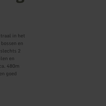
raal in het
 bossen en
 slechts 2
ilen en
 ca. 480m
Een goed