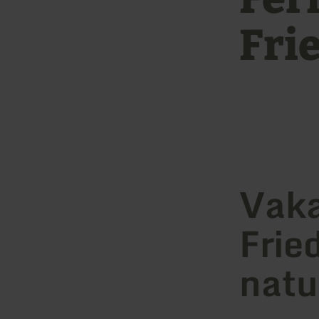
Fri
Vaka
Frie
natu