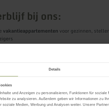
blijf bij ons:
ge
vakantieappartementen
voor gezinnen, stelle
zigers
 4 honden toegestaan en verblijven gratis
en fietspaden direct voor de deur
ning aan
de Blankenheimer Weiher
Details
ngstochten in de levendige omgeving
Cookies
nte Blankenheim heft een toeristenbelasting 
nhalte und Anzeigen zu personalisieren, Funktionen für soziale
ngsprijs.
Website zu analysieren. Außerdem geben wir Informationen zu I
r soziale Medien, Werbung und Analysen weiter. Unsere Partner