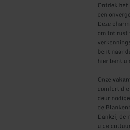
Ontdek het 
een onverget
Deze charma
om tot rust
verkenning
bent naar d
hier bent u 
Onze
vakan
comfort die
deur nodige
de
Blankenh
Dankzij de 
u de cultuur