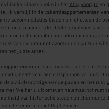
idyllische Blankenheim in het
Ahrgebergte
en g
elijk verblijf in de
vakantieappartementen van 
nte accommodaties bieden u niet alleen de per
 te komen, maar ook de ideale uitvalsbasis voor
stochten in de adembenemende omgeving. Of u 
e rust van de natuur of avontuur en cultuur wilt
aan het juiste adres!
tieappartementen
zijn smaakvol ingericht en bi
 u nodig heeft voor een ontspannen verblijf. Dir
n de schilderachtige wandelpaden en het rusti
eimer Weiher u uit om
even helemaal tot rust 
nabijheid van historische steden en charmante 
 van de regio van dichtbij beleven.