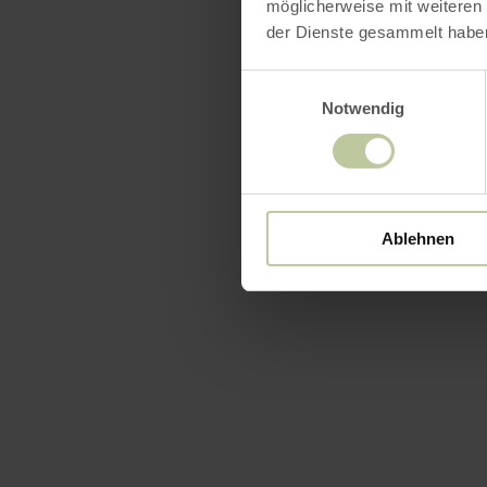
Geniet van 
möglicherweise mit weiteren
der Dienste gesammelt habe
die de
vaka
vindt iedere
Einwilligungsauswahl
Notwendig
onvergeteli
meer inf
Ablehnen