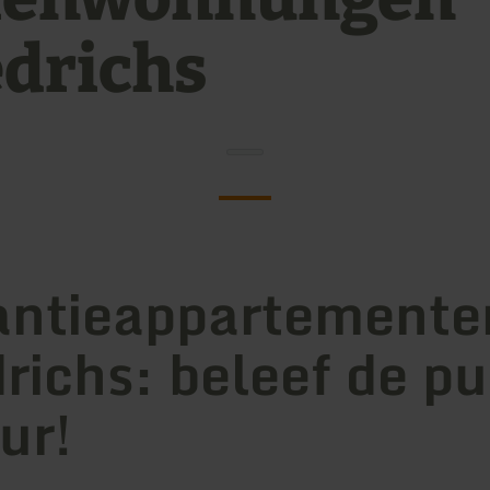
edrichs
ntieappartemente
drichs: beleef de pu
ur!