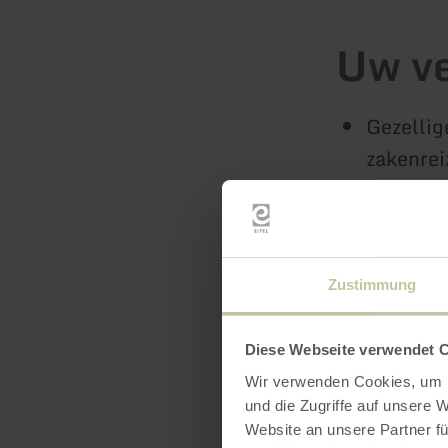
Uw ver
Gezelli
zakenrei
Maximaal
Wandel- 
Ontspan
Zustimmung
Ontdekki
Diese Webseite verwendet 
De gemee
Wir verwenden Cookies, um I
de boeki
und die Zugriffe auf unsere 
Website an unsere Partner fü