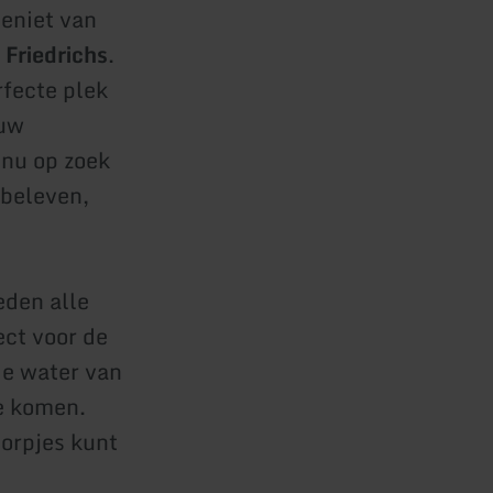
eniet van
Friedrichs
.
fecte plek
 uw
nu op zoek
 beleven,
eden alle
ect voor de
ge water van
te komen.
dorpjes kunt