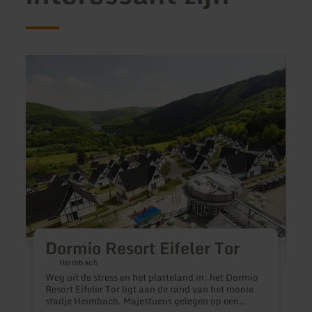
meer
meer
informatie
inform
over:
over:
Dormio
Gut
Resort
Kalle
Eifeler
Tor
Dormio Resort Eifeler Tor
Heimbach
Weg uit de stress en het platteland in: het Dormio
Resort Eifeler Tor ligt aan de rand van het mooie
stadje Heimbach. Majestueus gelegen op een
O