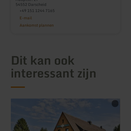
54552 Darscheid
+49 151 1244 7165
E-mail
Aankomst plannen
Dit kan ook
interessant zijn
meer
meer
informatie
inform
over:
over:
Hotel
Ferie
Schönblick
Rosi