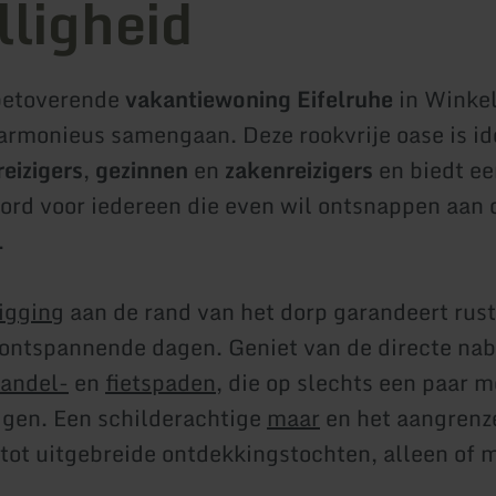
lligheid
betoverende
vakantiewoning Eifelruhe
in Winkel
armonieus samengaan. Deze rookvrije oase is id
reizigers
,
gezinnen
en
zakenreizigers
en biedt ee
ord voor iedereen die even wil ontsnappen aan 
.
ligging
aan de rand van het dorp garandeert rus
ontspannende dagen. Geniet van de directe nab
andel-
en
fietspaden
, die op slechts een paar m
ggen. Een schilderachtige
maar
en het aangren
 tot uitgebreide ontdekkingstochten, alleen of 