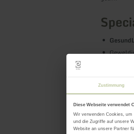
Speci
GesundL
Geweldig
Wandel- 
Beleef de Ei
Zustimmung
natuur. Uw 
op u!
Diese Webseite verwendet 
Wir verwenden Cookies, um I
Opmerking v
und die Zugriffe auf unsere 
Website an unsere Partner fü
bewoning do