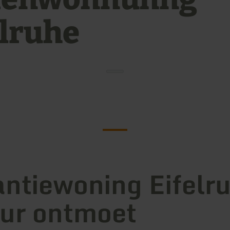
elruhe
ntiewoning Eifelr
ur ontmoet