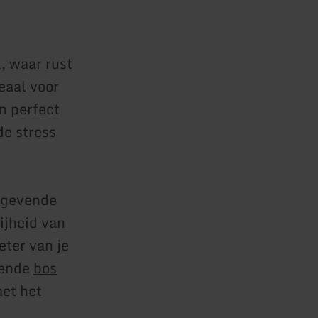
, waar rust
eaal voor
n perfect
de stress
tgevende
ijheid van
eter van je
zende
bos
met het