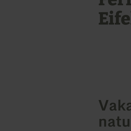
Eif
Vaka
natu