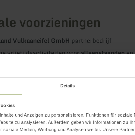
ale voorzieningen
and Vulkaaneifel GmbH
partnerbedrijf
e vrijetijdsactiviteiten voor
alleenstaanden
en
en fietspaden direct vanaf de accommodatie
fel op zijn mooist en laat je betoveren door de 
Details
ontspannen vakantie in de
vakantiewoning Eife
Cookies
nhalte und Anzeigen zu personalisieren, Funktionen für soziale
oor gasten: De tweepersoonskamer is voorbere
Website zu analysieren. Außerdem geben wir Informationen zu I
r soziale Medien, Werbung und Analysen weiter. Unsere Partner
or twee personen. Als de aparte eenpersoonsk