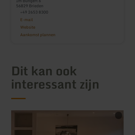
Im Bungert 6
56829 Brieden
+49 2653 8300
E-mail
Website
Aankomst plannen
Dit kan ook
interessant zijn
meer
meer
informatie
inform
over:
over:
Ferienwohnung
Hotel
Ahrblick
Resta