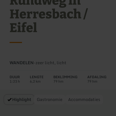
Rundweg in
Herresbach /
Eifel
Soort
Moeilijkheidsgraad:
WANDELEN
-
zeer licht, licht
tour:
DUUR
LENGTE
BEKLIMMING
AFDALING
1:23 h
6,2 km
79 hm
79 hm
Highlight
Gastronomie
Accommodaties