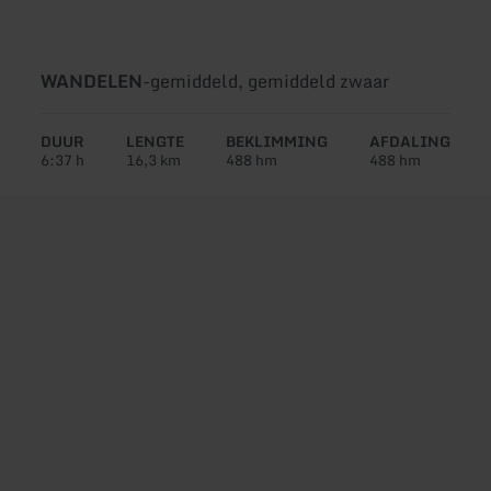
Soort
Moeilijkheidsgraad:
WANDELEN
-
gemiddeld, gemiddeld zwaar
tour:
DUUR
LENGTE
BEKLIMMING
AFDALING
6:37 h
16,3 km
488 hm
488 hm