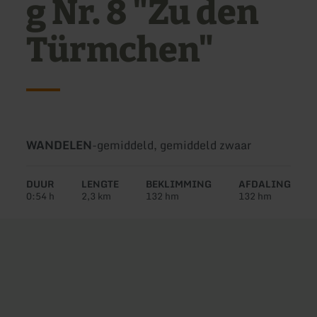
g Nr. 8 "Zu den
Türmchen"
Soort
Moeilijkheidsgraad:
WANDELEN
-
gemiddeld, gemiddeld zwaar
tour:
DUUR
LENGTE
BEKLIMMING
AFDALING
0:54 h
2,3 km
132 hm
132 hm