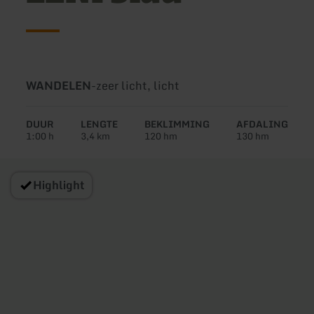
Soort
Moeilijkheidsgraad:
WANDELEN
-
zeer licht, licht
tour:
DUUR
LENGTE
BEKLIMMING
AFDALING
1:00 h
3,4 km
120 hm
130 hm
Highlight