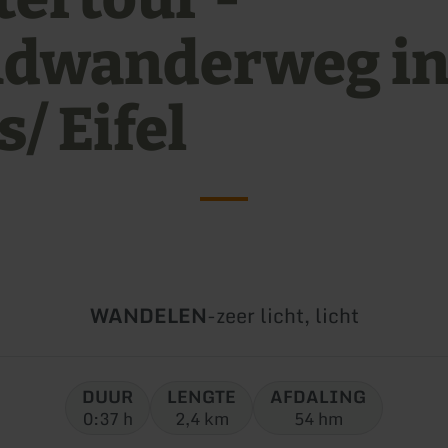
dwanderweg i
/ Eifel
Soort
Moeilijkheidsgraad:
WANDELEN
-
zeer licht, licht
tour:
DUUR
LENGTE
AFDALING
0:37 h
2,4 km
54 hm