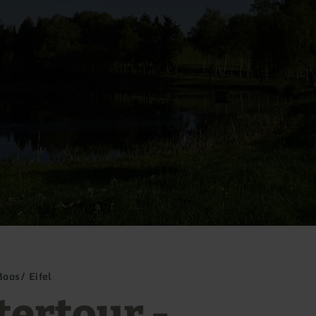
oos/ Eifel
tertour -