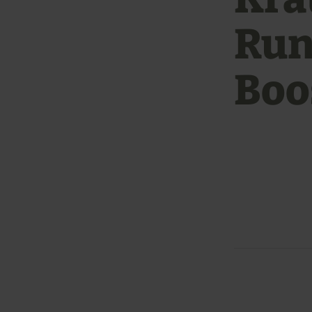
Run
Boos