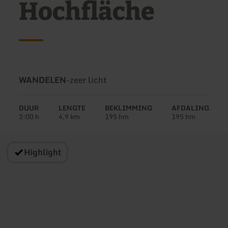
Hochfläche
Soort
Moeilijkheidsgraad:
WANDELEN
-
zeer licht
tour:
DUUR
LENGTE
BEKLIMMING
AFDALING
2:00 h
4,9 km
195 hm
195 hm
Highlight