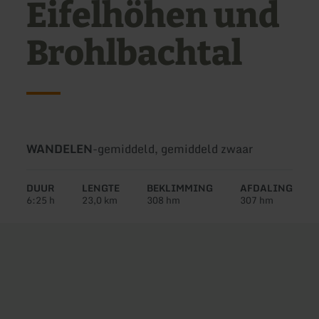
Eifelhöhen und
Brohlbachtal
Soort
Moeilijkheidsgraad:
WANDELEN
-
gemiddeld, gemiddeld zwaar
tour:
DUUR
LENGTE
BEKLIMMING
AFDALING
6:25 h
23,0 km
308 hm
307 hm