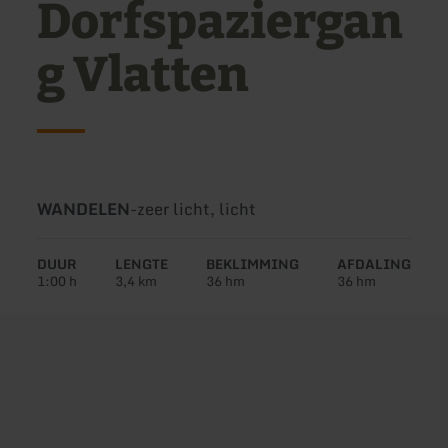
Dorfspaziergan
g Vlatten
Soort
Moeilijkheidsgraad:
WANDELEN
-
zeer licht, licht
tour:
DUUR
LENGTE
BEKLIMMING
AFDALING
1:00 h
3,4 km
36 hm
36 hm