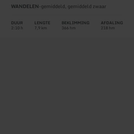
Soort
Moeilijkheidsgraad:
WANDELEN
-
gemiddeld, gemiddeld zwaar
tour:
DUUR
LENGTE
BEKLIMMING
AFDALING
2:10 h
7,9 km
366 hm
218 hm