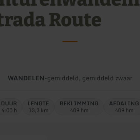
trada Route
Soort
Moeilijkheidsgraad:
WANDELEN
-
gemiddeld, gemiddeld zwaar
tour:
DUUR
LENGTE
BEKLIMMING
AFDALING
4:00 h
13,3 km
409 hm
409 hm