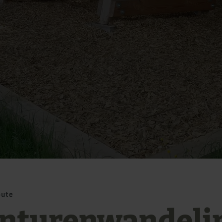
oute
nturenwandeli