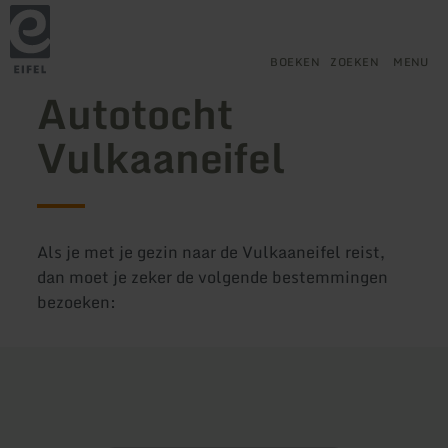
Terug
Ga naar de hoofdinhoud
Ga naar de zoekfunctie
Ga naar de hoofdnavigatie
Ga naar de voettekst
naar
de
startpagina
BOEKEN
ZOEKEN
MENU
Autotocht
Vulkaaneifel
Als je met je gezin naar de Vulkaaneifel reist,
dan moet je zeker de volgende bestemmingen
bezoeken: