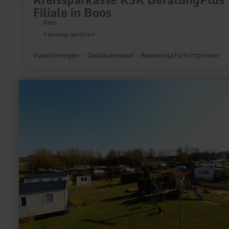
Filiale in Boos
Boos
Vandaag gesloten
Voorzieningen: - Geldautomaat - Rekeningafschriftprinter
meer
informatie
over:
Camping
in
Ulmen
-
Campingplatz
Jungferweiher