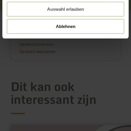
Auswahl erlauben
Wohnmobilstellplatz Oberzissen
Im Bröhl 20
56651 Oberzissen
Ablehnen
+49 2636 800777
E-mail
Aankomst plannen
Op kaart weergeven
Dit kan ook
interessant zijn
meer