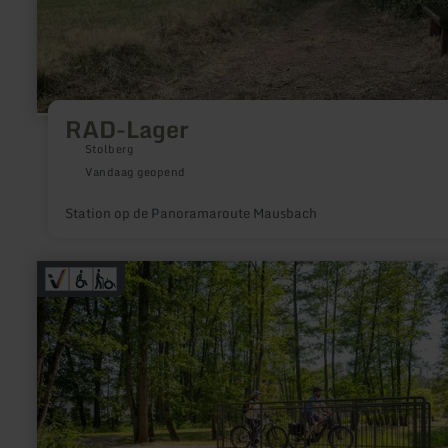
RAD-Lager
Stolberg
Vandaag geopend
Station op de Panoramaroute Mausbach
meer
informatie
over:
Kurpark
Stadtkyll