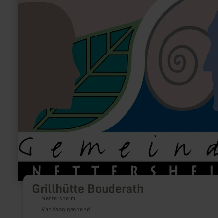
informatie
over:
Grillhütte
Bouderath
Grillhütte Bouderath
Nettersheim
Vandaag geopend