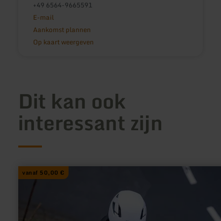
+49 6564-9665591
E-mail
Aankomst plannen
Op kaart weergeven
Dit kan ook
interessant zijn
meer
vanaf 50,00 €
informatie
over:
Kletterkurs
auf
dem
Klettersteig