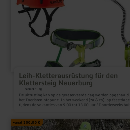
für
den
Klettersteig
Neuerburg
Leih-Kletterausrüstung für den
Klettersteig Neuerburg
Neuerburg
De uitrusting kan op de gereserveerde dag worden opgehaald 
het Toeristeninfopunt: In het weekend (za & zo), op feestdagen en
tijdens de vakanties van 9.00 tot 13.00 uur / Doordeweeks bui
de vakanties van 10.00 tot 11.00 uur. Als klimmateriaal niet 
online gereserveerd kan worden, bel dan 06564/9665591 of
06525/933930 om de actuele beschikbaarheid te controleren.
meer
vanaf 300,00 €
informatie
over: