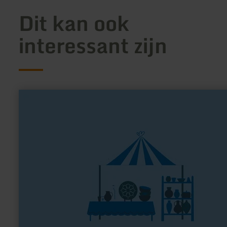
Dit kan ook
interessant zijn
meer
informatie
over:
Carmen's
Dorfladen