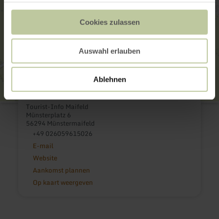
Cookies zulassen
Auswahl erlauben
Ablehnen
Tourist-Info Maifeld
Münsterplatz 6
56294 Münstermaifeld
+49 026059615026
E-mail
Website
Aankomst plannen
Op kaart weergeven