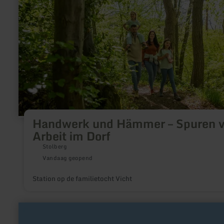
–
Spuren
von
Arbeit
im
Dorf
Handwerk und Hämmer – Spuren 
Arbeit im Dorf
Stolberg
Vandaag geopend
Station op de familietocht Vicht
meer
informatie
over: