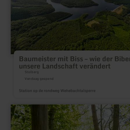
unsere
Landschaft
verändert
Baumeister mit Biss – wie der Bibe
unsere Landschaft verändert
Stolberg
Vandaag geopend
Station op de rondweg Wehebachtalsperre
meer
informatie
over:
Handwerk
und
Hämmer