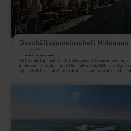
Geschäftsgemeinschaft Nideggen
Nideggen
Vandaag geopend
De Geschäftsgemeinschaft Nideggen e.V. is een vereniging v
ondernemers en eigenaren. Het doel van de GGN is Nideggen 
zijn bedrijfsleven ook buiten de districtsgrenzen bekend te ma
Wees onze gast, geniet van onze historische oude stad en kast
Nideggen. Übersetzt mit DeepL Translate
meer
informatie
over:
Baumeister
mit
Biss
–
wie
der
Biber